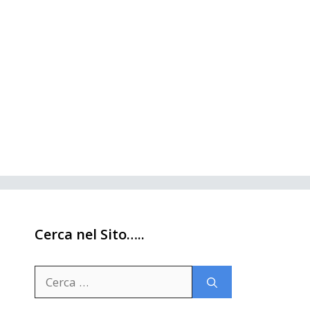
Cerca nel Sito…..
Ricerca
per: