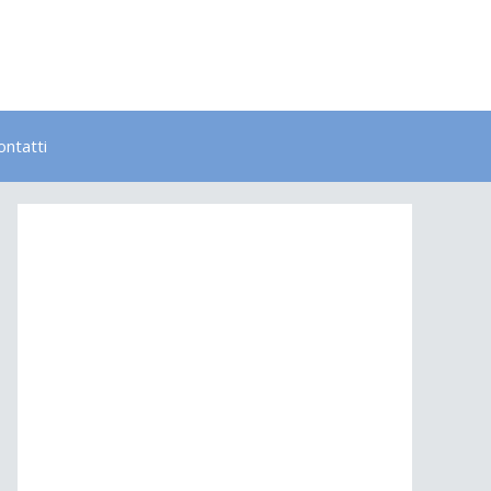
ontatti
Bambini
Colori
Elementi
Lavoro
Energia
Psicologia
Salute