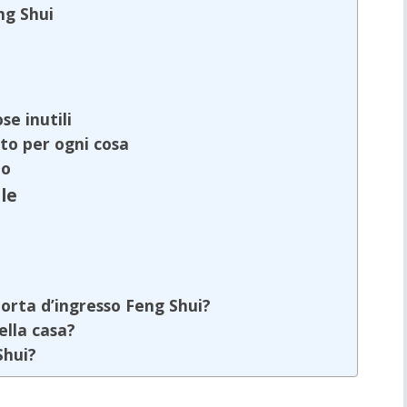
eng Shui
se inutili
to per ogni cosa
no
le
s
orta d’ingresso Feng Shui?
ella casa?
Shui?