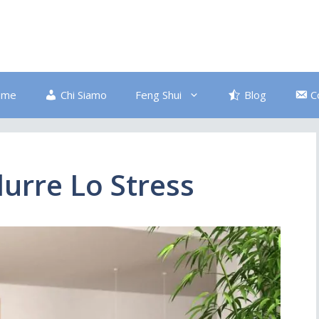
ome
Chi Siamo
Feng Shui
Blog
C
Bagno
Colore Blu
durre Lo Stress
Divano
Ingresso
Salute
Disordine
Piante
Pulizia Energetica