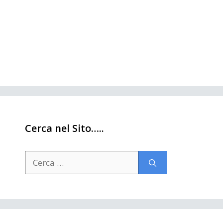
Cerca nel Sito…..
Ricerca
per: