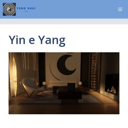
Vai
Me
al
contenuto
Yin e Yang