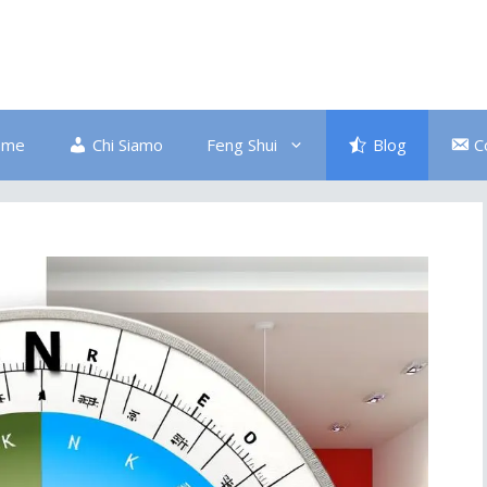
ome
Chi Siamo
Feng Shui
Blog
C
Bagno
Colore Blu
Divano
Ingresso
Salute
Disordine
Piante
Pulizia Energetica