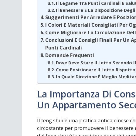
Il Legame Tra Punti Cardinali E Salu
Il Benessere E La Disposizione Degl
Suggerimenti Per Arredare E Posiziona
I Colori E Materiali Consigliati Per 
Come Migliorare La Circolazione Dell’
Conclusioni E Consigli Finali Per Un 
Punti Cardinali
Domande Frequenti
Dove Deve Stare Il Letto Secondo I
Come Posizionare Il Letto Rispetto 
In Quale Direzione È Meglio Medita
La Importanza Di Consi
Un Appartamento Seco
Il feng shui è una pratica antica cinese 
circostante per promuovere il benessere 
del feng shui è la considerazione dei pun