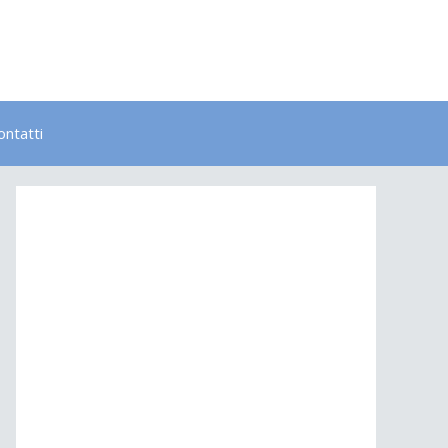
ontatti
Bambini
Colori
Elementi
Lavoro
Energia
Psicologia
Salute