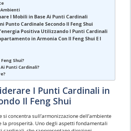
te
i Ambienti
re I Mobili in Base Ai Punti Cardinali
Ogni Punto Cardinale Secondo Il Feng Shui
energia Positiva Utilizzando I Punti Cardinali
Appartamento in Armonia Con Il Feng Shui E I
l Feng Shui?
Ai Punti Cardinali?
re?
derare I Punti Cardinali in
ndo Il Feng Shui
che si concentra sull’armonizzazione dell’ambiente
e la prosperità. Uno degli aspetti fondamentali
ti cardinali, che rappresentano direzioni