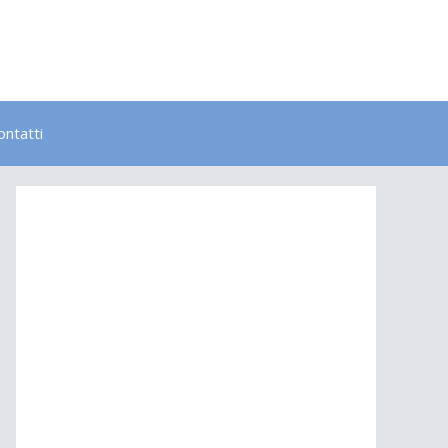
ontatti
Bambini
Colori
Elementi
Lavoro
Energia
Psicologia
Salute