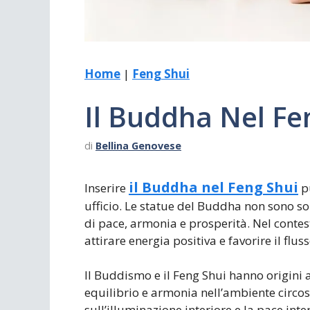
Home
|
Feng Shui
Il Buddha Nel Fe
di
Bellina Genovese
il Buddha nel Feng Shui
Inserire
pu
ufficio. Le statue del Buddha non sono s
di pace, armonia e prosperità. Nel contes
attirare energia positiva e favorire il flus
Il Buddismo e il Feng Shui hanno origini a
equilibrio e armonia nell’ambiente circo
sull’illuminazione interiore e la pace inte