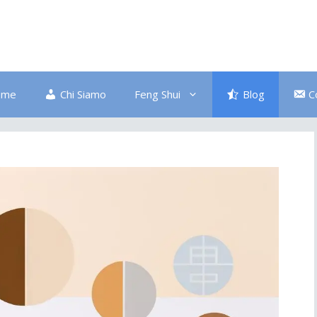
ome
Chi Siamo
Feng Shui
Blog
C
Bagno
Colore Blu
Divano
Ingresso
Salute
Disordine
Piante
Pulizia Energetica