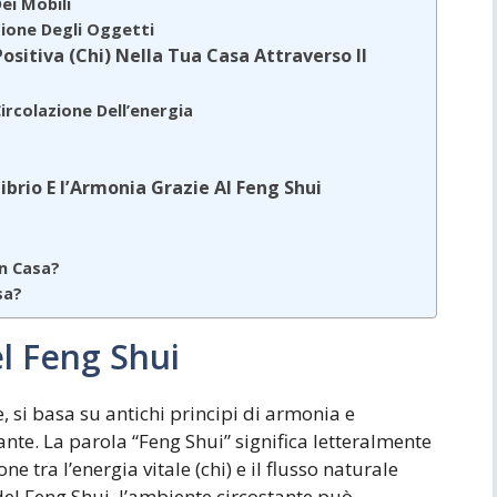
ei Mobili
zione Degli Oggetti
Positiva (Chi) Nella Tua Casa Attraverso Il
ircolazione Dell’energia
ibrio E l’Armonia Grazie Al Feng Shui
in Casa?
sa?
el Feng Shui
e, si basa su antichi principi di armonia e
ante. La parola “Feng Shui” significa letteralmente
e tra l’energia vitale (chi) e il flusso naturale
 del Feng Shui, l’ambiente circostante può