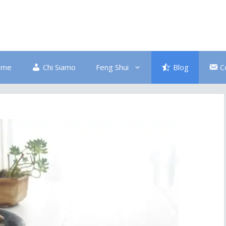
ome
Chi Siamo
Feng Shui
Blog
C
Bagno
Colore Blu
Divano
Ingresso
Salute
Disordine
Piante
Pulizia Energetica