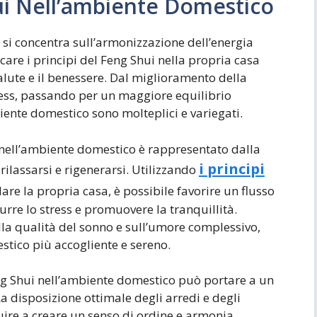
hui Nell’ambiente Domestico
e si concentra sull’armonizzazione dell’energia
licare i principi del Feng Shui nella propria casa
alute e il benessere. Dal miglioramento della
tress, passando per un maggiore equilibrio
biente domestico sono molteplici e variegati.
i nell’ambiente domestico è rappresentato dalla
i principi
 rilassarsi e rigenerarsi. Utilizzando
re la propria casa, è possibile favorire un flusso
rre lo stress e promuovere la tranquillità.
la qualità del sonno e sull’umore complessivo,
tico più accogliente e sereno.
Feng Shui nell’ambiente domestico può portare a un
 disposizione ottimale degli arredi e degli
buire a creare un senso di ordine e armonia,