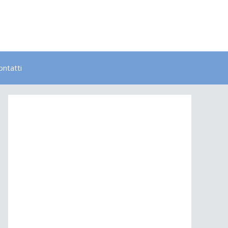
ontatti
Bambini
Colori
Elementi
Lavoro
Energia
Psicologia
Salute