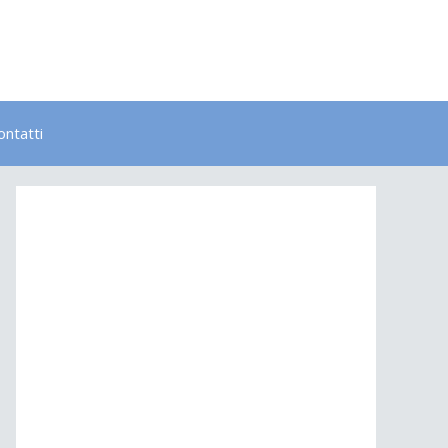
ontatti
Bambini
Colori
Elementi
Lavoro
Energia
Psicologia
Salute