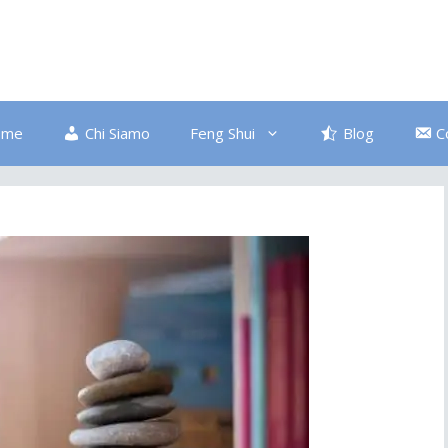
ome
Chi Siamo
Feng Shui
Blog
C
Bagno
Colore Blu
Divano
Ingresso
Salute
Disordine
Piante
Pulizia Energetica