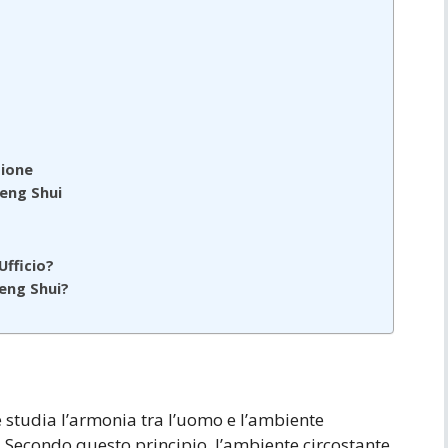
zione
Feng Shui
Ufficio?
Feng Shui?
e studia l’armonia tra l’uomo e l’ambiente
o. Secondo questo principio, l’ambiente circostante