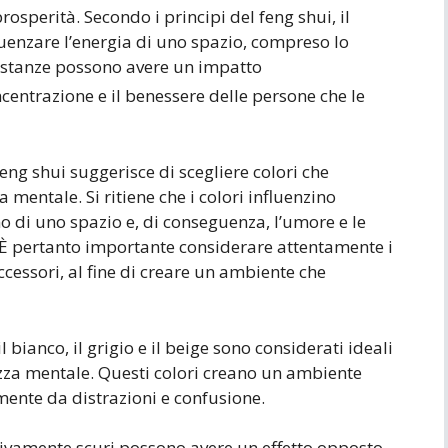
prosperità. Secondo i principi del feng shui, il
uenzare l’energia di uno spazio, compreso lo
ste stanze possono avere un impatto
ncentrazione e il benessere delle persone che le
 feng shui suggerisce di scegliere colori che
a mentale. Si ritiene che i colori influenzino
rno di uno spazio e, di conseguenza, l’umore e le
. È pertanto importante considerare attentamente i
 accessori, al fine di creare un ambiente che
l bianco, il grigio e il beige sono considerati ideali
ezza mentale. Questi colori creano un ambiente
 mente da distrazioni e confusione.
ssivamente scuri possono avere un effetto opposto,