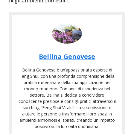
negli ambienti domestici.
C
e
r
C
t
o
i
n
f
s
Bellina Genovese
C
i
u
o
C
c
l
Bellina Genovese è un’appassionata esperta di
s
o
a
e
Feng Shui, con una profonda comprensione della
'
r
z
pratica millenaria e della sua applicazione nel
n
è
s
i
mondo moderno. Con anni di esperienza nel
t
I
i
o
settore, Bellina si dedica a condividere
i
conoscenze preziose e consigli pratici attraverso il
l
D
n
D
suo blog “Feng Shui Vitale”. La sua missione è
F
i
e
i
aiutare le persone a trasformare i loro spazi in
e
F
F
F
ambienti armoniosi e ispirati, creando un impatto
n
e
e
positivo sulla loro vita quotidiana.
e
g
n
n