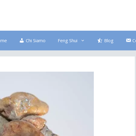
ome
Chi Siamo
Feng Shui
Blog
C
Bagno
Colore Blu
Divano
Ingresso
Salute
Disordine
Piante
Pulizia Energetica