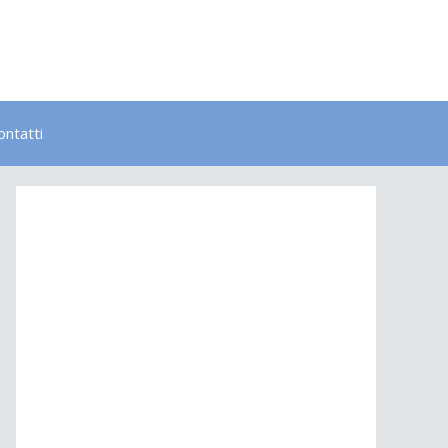
ontatti
Bambini
Colori
Elementi
Lavoro
Energia
Psicologia
Salute