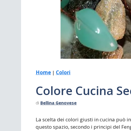
Scrivania
Scrivere
Specchi
Stagioni
Home
|
Colori
Colore Cucina S
di
Bellina Genovese
La scelta dei colori giusti in cucina può 
questo spazio, secondo i principi del Feng