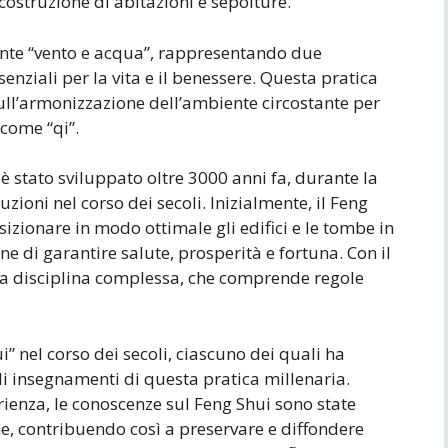
 costruzione di abitazioni e sepolture.
mente “vento e acqua”, rappresentando due
enziali per la vita e il benessere. Questa pratica
sull’armonizzazione dell’ambiente circostante per
 come “qi”.
 è stato sviluppato oltre 3000 anni fa, durante la
ioni nel corso dei secoli. Inizialmente, il Feng
izionare in modo ottimale gli edifici e le tombe in
fine di garantire salute, prosperità e fortuna. Con il
una disciplina complessa, che comprende regole
” nel corso dei secoli, ciascuno dei quali ha
li insegnamenti di questa pratica millenaria.
rienza, le conoscenze sul Feng Shui sono state
, contribuendo così a preservare e diffondere