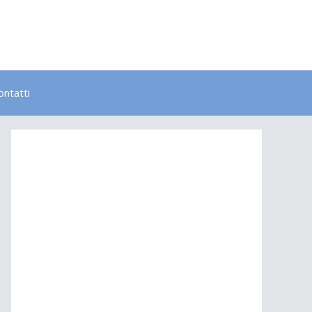
ontatti
Bambini
Colori
Elementi
Lavoro
Energia
Psicologia
Salute