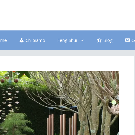
ome
Chi Siamo
Feng Shui
Blog
C
Bagno
Colore Blu
Divano
Ingresso
Salute
Disordine
Piante
Pulizia Energetica