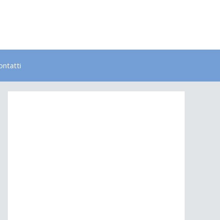
ontatti
Bambini
Colori
Elementi
Lavoro
Energia
Psicologia
Salute