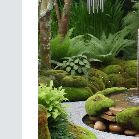
Scrivania
Scrivere
Specchi
Stagioni