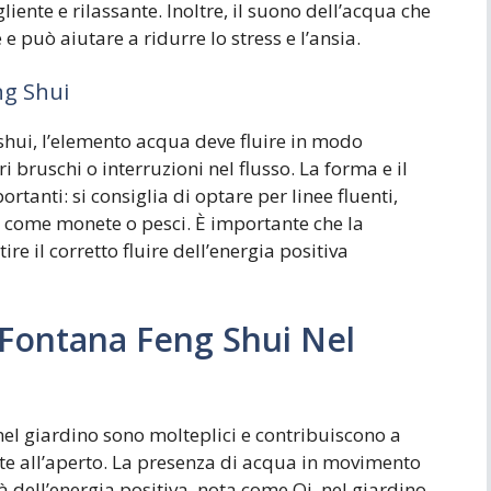
ente e rilassante. Inoltre, il suono dell’acqua che
e può aiutare a ridurre lo stress e l’ansia.
ng Shui
shui, l’elemento acqua deve fluire in modo
bruschi o interruzioni nel flusso. La forma e il
tanti: si consiglia di optare per linee fluenti,
à come monete o pesci. È importante che la
re il corretto fluire dell’energia positiva
 Fontana Feng Shui Nel
 nel giardino sono molteplici e contribuiscono a
te all’aperto. La presenza di acqua in movimento
à dell’energia positiva, nota come Qi, nel giardino.