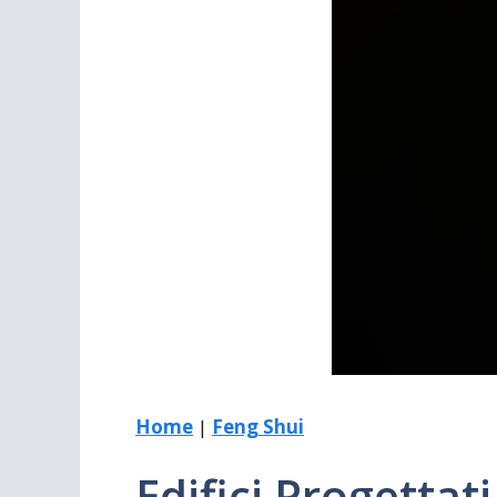
Scrivania
Scrivere
Specchi
Stagioni
Home
|
Feng Shui
Edifici Progettat