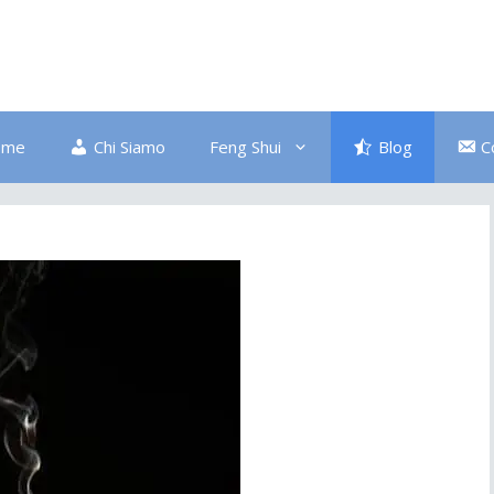
ome
Chi Siamo
Feng Shui
Blog
C
Bagno
Colore Blu
Divano
Ingresso
Salute
Disordine
Piante
Pulizia Energetica