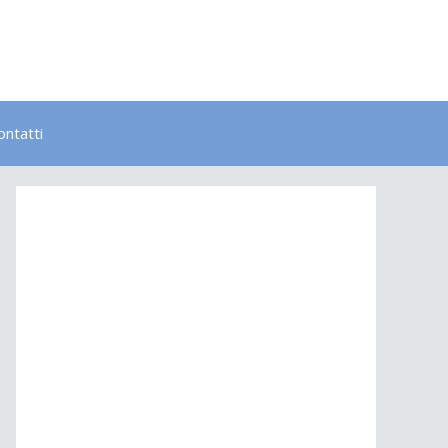
ontatti
Bambini
Colori
Elementi
Lavoro
Energia
Psicologia
Salute