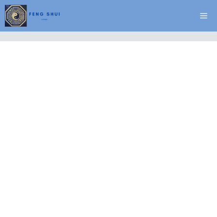
Vai
Me
al
contenuto