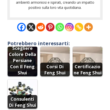
ambienti armoniosi e ispirati, creando un impatto
positivo sulla loro vita quotidiana.
Come
Potrebbero interessarti:
Scegliere
Colore Della
Persiane
Con Il Feng
Corsi Di
Certificazio
Shui
Feng Shui
ne Feng Shui
Consulenti
Di Feng Shui