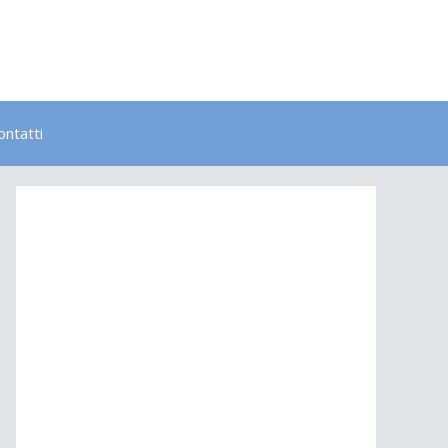
ontatti
Bambini
Colori
Elementi
Lavoro
Energia
Psicologia
Salute