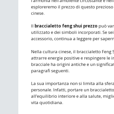
l’armonia nell’ambiente circostante e nella
esploreremo il prezzo di questo prezioso
cinese.
Il
braccialetto feng shui prezzo
può var
utilizzato e dei simboli incorporati. Se se
accessorio, continua a leggere per sapern
Nella cultura cinese, il braccialetto Fen
attrarre energie positive e respingere le i
bracciale ha origini antiche e un signifi
paragrafi seguenti.
La sua importanza non si limita alla sfer
personale. Infatti, portare un braccialet
all’equilibrio interiore e alla salute, mig
vita quotidiana.