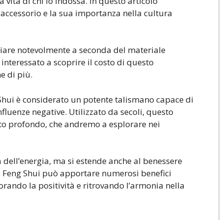
 vita di chi lo indossa. In questo articolo
 accessorio e la sua importanza nella cultura
iare notevolmente a seconda del materiale
i interessato a scoprire il costo di questo
e di più.
g Shui è considerato un potente talismano capace di
nfluenze negative. Utilizzato da secoli, questo
cato profondo, che andremo a esplorare nei
a dell’energia, ma si estende anche al benessere
to Feng Shui può apportare numerosi benefici
liorando la positività e ritrovando l’armonia nella