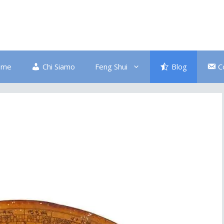
ome
Chi Siamo
Feng Shui
Blog
C
Bagno
Colore Blu
Divano
Ingresso
Salute
Disordine
Piante
Pulizia Energetica