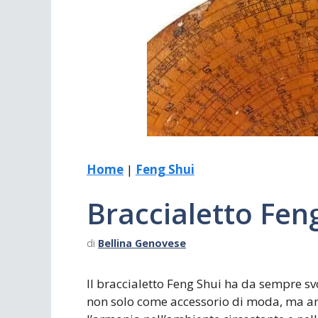
Scrivania
Scrivere
Specchi
Stagioni
Home
|
Feng Shui
Braccialetto Fen
di
Bellina Genovese
Il braccialetto Feng Shui ha da sempre svo
non solo come accessorio di moda, ma anc