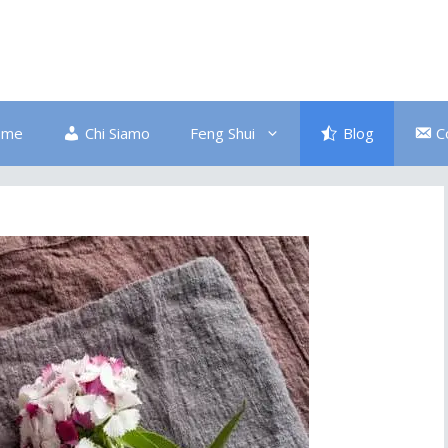
ome
Chi Siamo
Feng Shui
Blog
C
Bagno
Colore Blu
Divano
Ingresso
Salute
Disordine
Piante
Pulizia Energetica