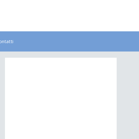
ontatti
Bambini
Colori
Elementi
Lavoro
Energia
Psicologia
Salute