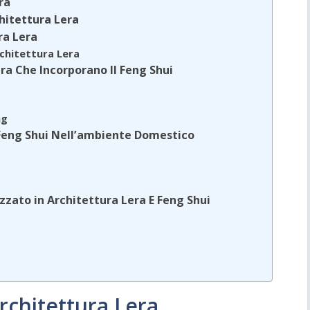
ra
chitettura Lera
ra Lera
rchitettura Lera
ra Che Incorporano Il Feng Shui
ng
l Feng Shui Nell’ambiente Domestico
zato in Architettura Lera E Feng Shui
architettura Lera