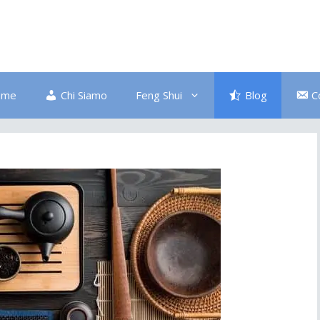
ome
Chi Siamo
Feng Shui
Blog
C
Bagno
Colore Blu
Divano
Ingresso
Salute
Disordine
Piante
Pulizia Energetica