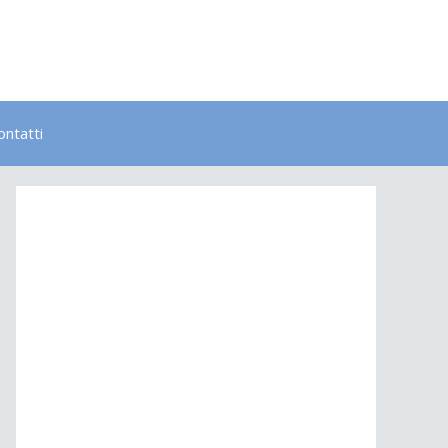
ontatti
Bambini
Colori
Elementi
Lavoro
Energia
Psicologia
Salute