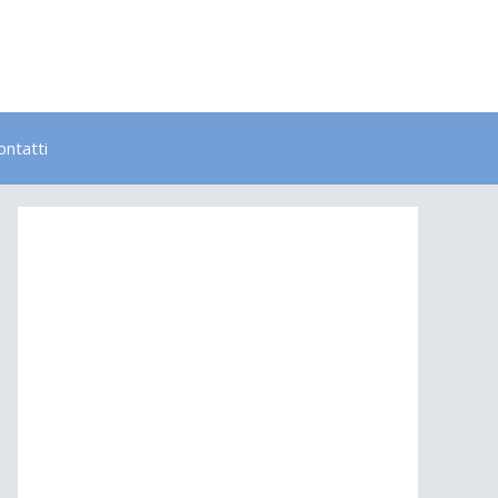
ontatti
Bambini
Colori
Elementi
Lavoro
Energia
Psicologia
Salute