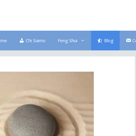
ome
Chi Siamo
Feng Shui
Blog
C
Bagno
Colore Blu
Divano
Ingresso
Salute
Disordine
Piante
Pulizia Energetica