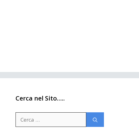
Cerca nel Sito…..
Ricerca
per: