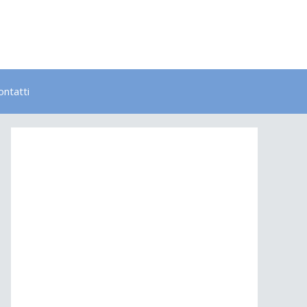
ontatti
Bambini
Colori
Elementi
Lavoro
Energia
Psicologia
Salute