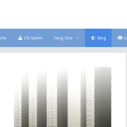
ome
Chi Siamo
Feng Shui
Blog
C
Bagno
Colore Blu
Divano
Ingresso
Salute
Disordine
Piante
Pulizia Energetica