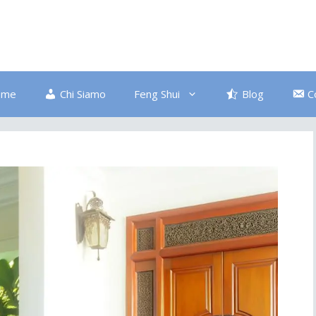
ome
Chi Siamo
Feng Shui
Blog
C
Bagno
Colore Blu
Divano
Ingresso
Salute
Disordine
Piante
Pulizia Energetica