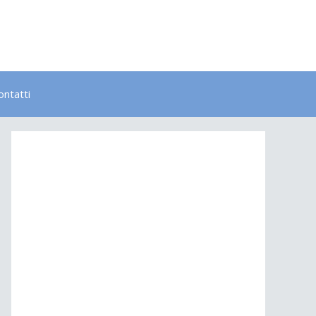
ontatti
Bambini
Colori
Elementi
Lavoro
Energia
Psicologia
Salute