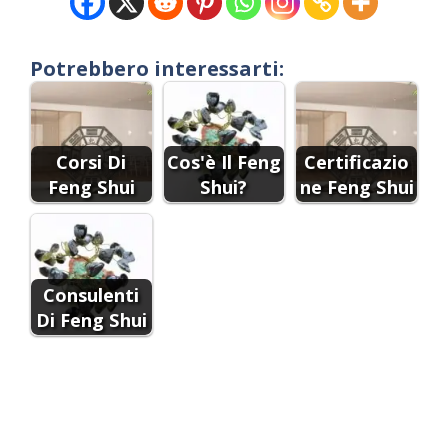
Potrebbero interessarti:
Corsi Di
Cos'è Il Feng
Certificazio
Feng Shui
Shui?
ne Feng Shui
Consulenti
Di Feng Shui