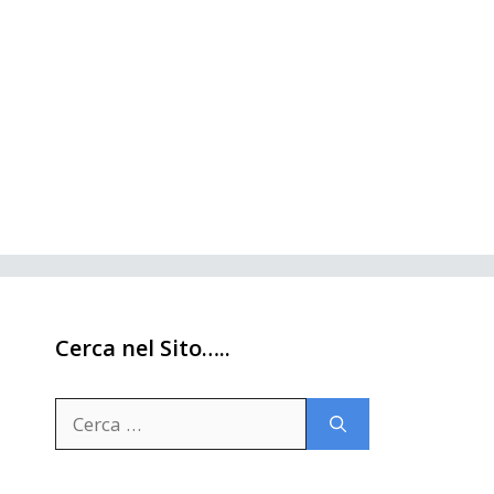
Cerca nel Sito…..
Ricerca
per: