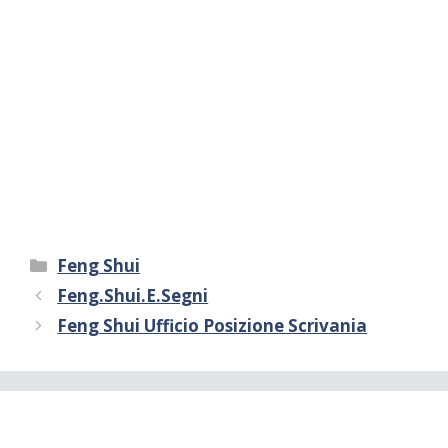
Categorie
Feng Shui
Feng.Shui.E.Segni
Feng Shui Ufficio Posizione Scrivania