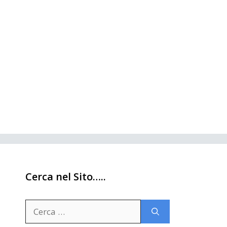
Cerca nel Sito…..
Ricerca
per: