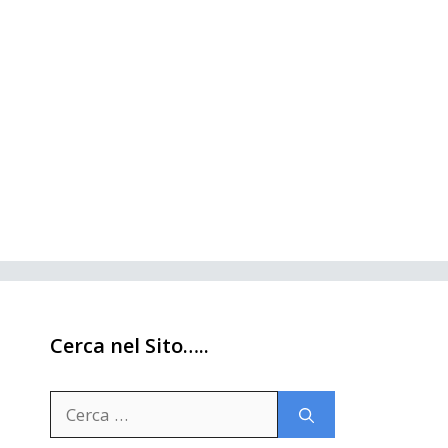
Cerca nel Sito…..
Ricerca
per: