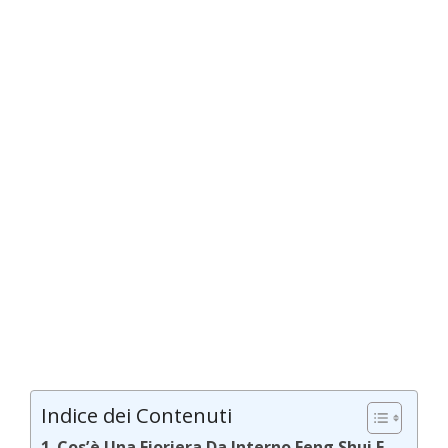
Indice dei Contenuti
Cos’è Una Fioriera Da Interno Feng Shui E