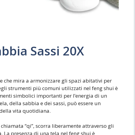
abbia Sassi 20X
se che mira a armonizzare gli spazi abitativi per
egli strumenti più comuni utilizzati nel feng shui è
menti simbolici importanti per l’energia di un
la, della sabbia e dei sassi, può essere un
della vita quotidiana.
a, chiamata “qi”, scorra liberamente attraverso gli
à. La presenza di una tela nel feng shui è