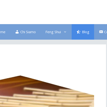
ome
Chi Siamo
Feng Shui
Blog
C
Bagno
Colore Blu
Divano
Ingresso
Salute
Disordine
Piante
Pulizia Energetica