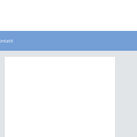
ontatti
Bambini
Colori
Elementi
Lavoro
Energia
Psicologia
Salute