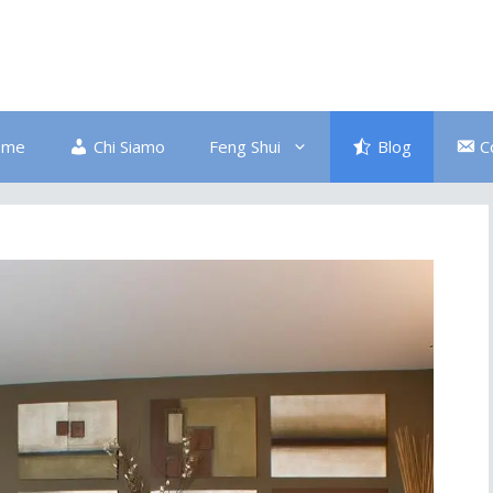
ome
Chi Siamo
Feng Shui
Blog
C
Bagno
Colore Blu
Divano
Ingresso
Salute
Disordine
Piante
Pulizia Energetica