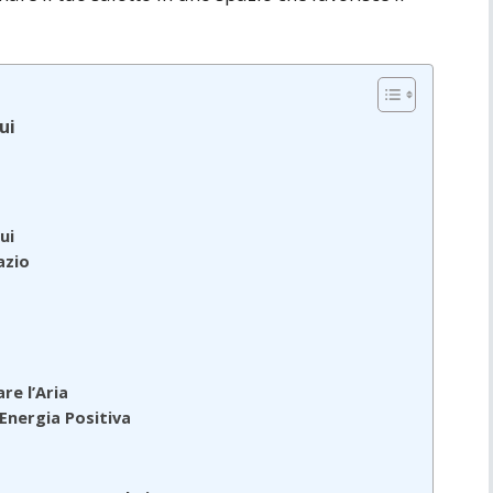
ui
ui
azio
are l’Aria
’Energia Positiva