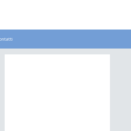
ontatti
Bambini
Colori
Elementi
Lavoro
Energia
Psicologia
Salute