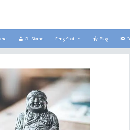
ome
Chi Siamo
Feng Shui
Blog
C
Bagno
Colore Blu
Divano
Ingresso
Salute
Disordine
Piante
Pulizia Energetica