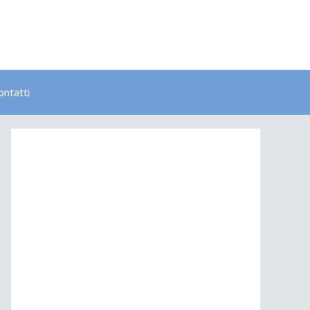
ontatti
Bambini
Colori
Elementi
Lavoro
Energia
Psicologia
Salute