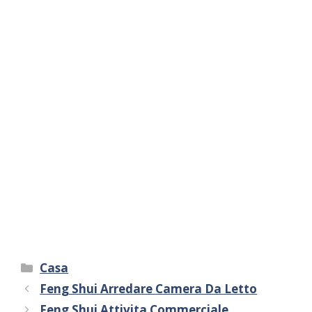
Categorie
Casa
Feng Shui Arredare Camera Da Letto
Feng Shui Attivita Commerciale