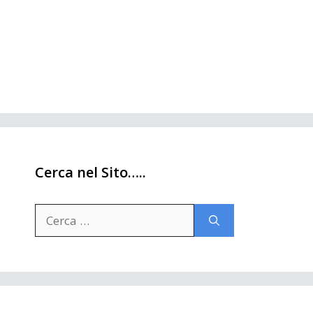
Cerca nel Sito…..
Ricerca
per: