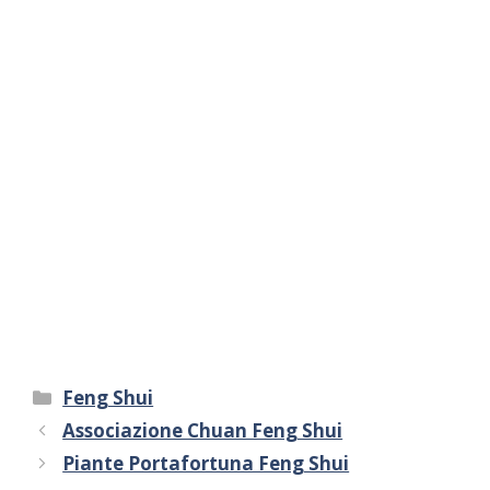
Categorie
Feng Shui
Associazione Chuan Feng Shui
Piante Portafortuna Feng Shui