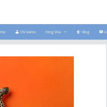
ome
Chi Siamo
Feng Shui
Blog
C
Bagno
Colore Blu
Divano
Ingresso
Salute
Disordine
Piante
Pulizia Energetica