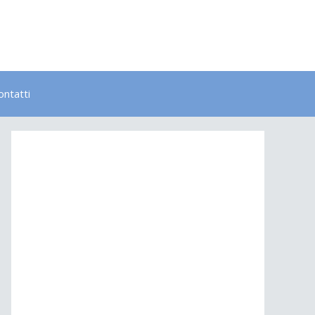
ontatti
Bambini
Colori
Elementi
Lavoro
Energia
Psicologia
Salute