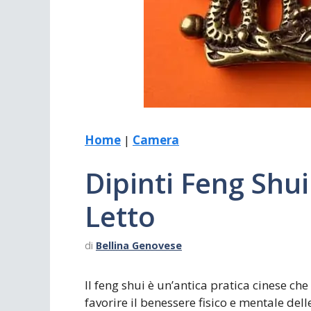
Scrivania
Scrivere
Specchi
Stagioni
Home
|
Camera
Dipinti Feng Shu
Letto
di
Bellina Genovese
Il feng shui è un’antica pratica cinese che
favorire il benessere fisico e mentale del