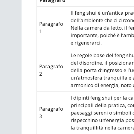
Paragrafo
Il feng shui è un’antica pr
dell’ambiente che ci circon
Paragrafo
Nella camera da letto, il f
1
importante, poiché è l’amb
e rigenerarci.
Le regole base del feng sh
del disordine, il posizion
Paragrafo
della porta d’ingresso e l’u
2
un’atmosfera tranquilla e 
armonico di energia, noto c
I dipinti feng shui per la 
principali della pratica, c
Paragrafo
paesaggi sereni o simboli 
3
rispecchino un’energia posi
la tranquillità nella camera