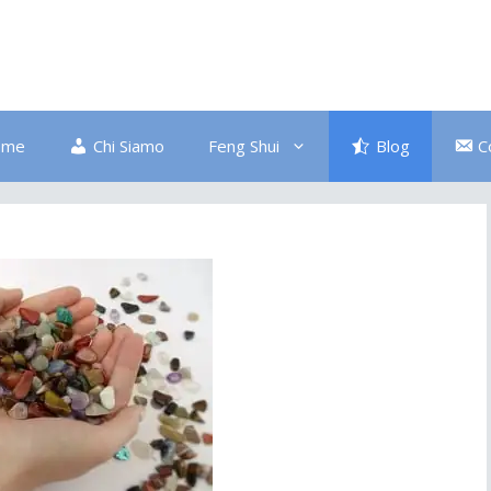
ome
Chi Siamo
Feng Shui
Blog
C
Bagno
Colore Blu
Divano
Ingresso
Salute
Disordine
Piante
Pulizia Energetica