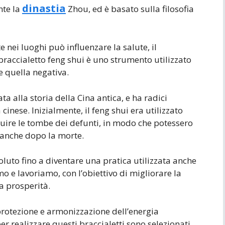
dinastia
nte la
Zhou, ed è basato sulla filosofia
 nei luoghi può influenzare la salute, il
 braccialetto feng shui è uno strumento utilizzato
re quella negativa.
ta alla storia della Cina antica, e ha radici
 cinese. Inizialmente, il feng shui era utilizzato
truire le tombe dei defunti, in modo che potessero
a anche dopo la morte.
voluto fino a diventare una pratica utilizzata anche
o e lavoriamo, con l’obiettivo di migliorare la
la prosperità.
 protezione e armonizzazione dell’energia
 per realizzare questi braccialetti sono selezionati