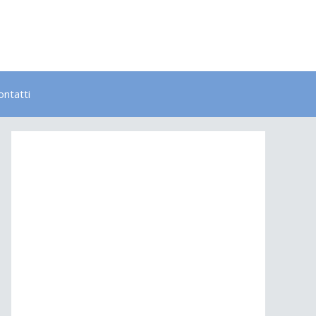
ontatti
Bambini
Colori
Elementi
Lavoro
Energia
Psicologia
Salute