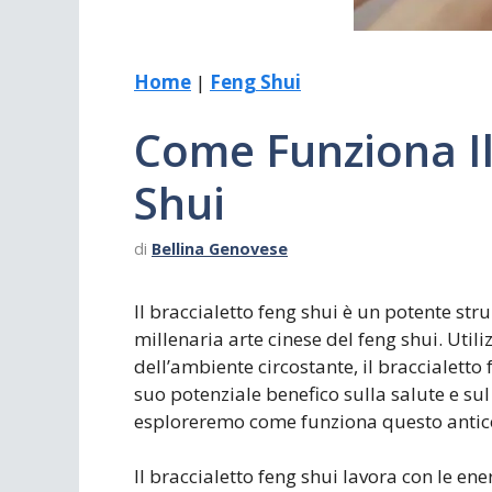
Scrivania
Scrivere
Specchi
Stagioni
Home
|
Feng Shui
Come Funziona Il
Shui
di
Bellina Genovese
Il braccialetto feng shui è un potente str
millenaria arte cinese del feng shui. Util
dell’ambiente circostante, il braccialetto
suo potenziale benefico sulla salute e sul
esploreremo come funziona questo antico 
Il braccialetto feng shui lavora con le en