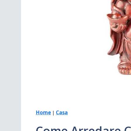
Scrivania
Scrivere
Specchi
Stagioni
Home
|
Casa
Come Arredare C