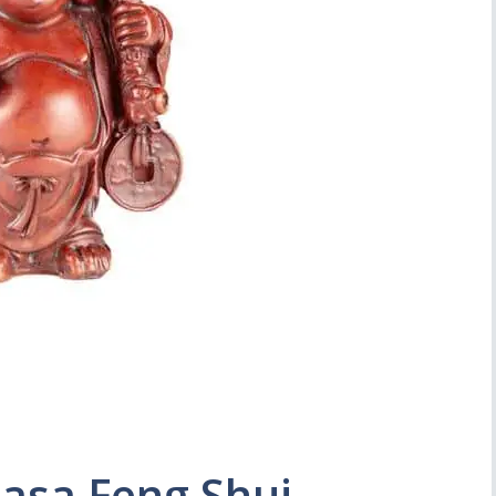
Simboli
Ufficio
asa Feng Shui