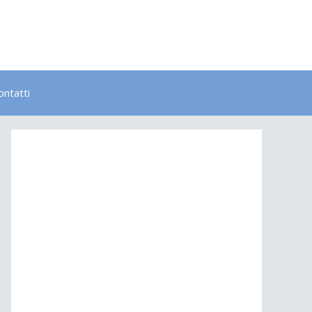
ontatti
Bambini
Colori
Elementi
Lavoro
Energia
Psicologia
Salute