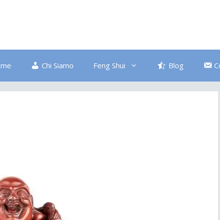
ome
Chi Siamo
Feng Shui
Blog
C
Bagno
Colore Blu
Divano
Ingresso
Salute
Disordine
Piante
Pulizia Energetica