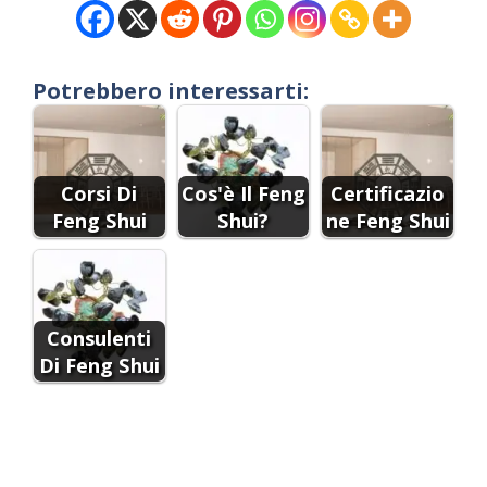
Potrebbero interessarti:
Corsi Di
Cos'è Il Feng
Certificazio
Feng Shui
Shui?
ne Feng Shui
Consulenti
Di Feng Shui