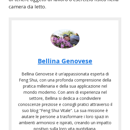
camera da letto.
C
e
r
C
t
o
i
n
f
s
Bellina Genovese
i
u
C
c
C
l
o
Bellina Genovese è un’appassionata esperta di
a
o
e
s
Feng Shui, con una profonda comprensione della
z
r
n
pratica millenaria e della sua applicazione nel
'
i
s
t
mondo moderno. Con anni di esperienza nel
è
o
i
i
settore, Bellina si dedica a condividere
I
conoscenze preziose e consigli pratici attraverso il
n
D
D
l
suo blog “Feng Shui Vitale”. La sua missione è
e
i
i
F
aiutare le persone a trasformare i loro spazi in
F
F
F
e
ambienti armoniosi e ispirati, creando un impatto
e
e
e
positivo sulla loro vita quotidiana.