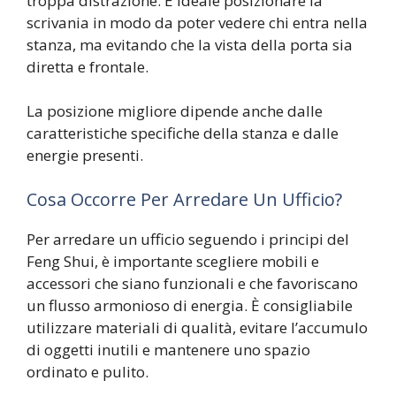
troppa distrazione. È ideale posizionare la
scrivania in modo da poter vedere chi entra nella
stanza, ma evitando che la vista della porta sia
diretta e frontale.
La posizione migliore dipende anche dalle
caratteristiche specifiche della stanza e dalle
A
energie presenti.
z
i
Cosa Occorre Per Arredare Un Ufficio?
e
n
Per arredare un ufficio seguendo i principi del
d
Feng Shui, è importante scegliere mobili e
e
accessori che siano funzionali e che favoriscano
C
un flusso armonioso di energia. È consigliabile
h
utilizzare materiali di qualità, evitare l’accumulo
e
di oggetti inutili e mantenere uno spazio
C
ordinato e pulito.
e