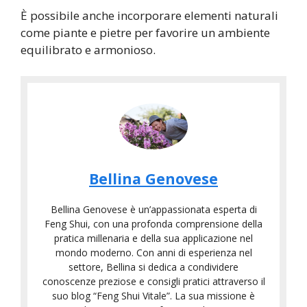
r
È possibile anche incorporare elementi naturali
c
come piante e pietre per favorire un ambiente
a
equilibrato e armonioso.
n
o
C
C
e
o
r
l
t
l
i
F
a
f
Bellina Genovese
e
b
i
n
o
C
c
Bellina Genovese è un’appassionata esperta di
g
r
o
a
Feng Shui, con una profonda comprensione della
S
a
r
pratica millenaria e della sua applicazione nel
z
h
t
s
mondo moderno. Con anni di esperienza nel
i
u
o
i
settore, Bellina si dedica a condividere
o
conoscenze preziose e consigli pratici attraverso il
i
r
D
n
suo blog “Feng Shui Vitale”. La sua missione è
i
i
i