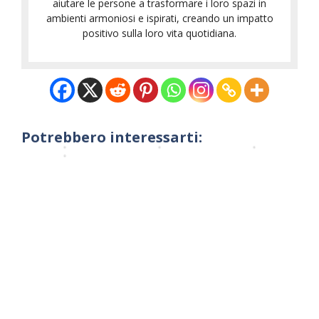
e
aiutare le persone a trasformare i loro spazi in
n
F
F
F
ambienti armoniosi e ispirati, creando un impatto
A
e
e
positivo sulla loro vita quotidiana.
e
z
n
n
n
i
g
g
g
e
S
S
S
n
h
h
h
d
u
u
u
a
i
i
Potrebbero interessarti:
i