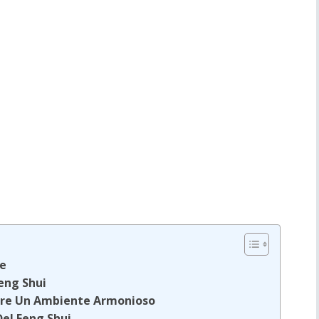
ce
Feng Shui
eare Un Ambiente Armonioso
Del Feng Shui