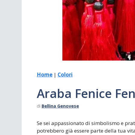
Scrivania
Scrivere
Specchi
Stagioni
Home
|
Colori
Araba Fenice Fen
di
Bellina Genovese
Se sei appassionato di simbolismo e pratic
potrebbero già essere parte della tua vit