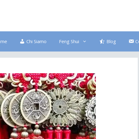
ome
Chi Siamo
Feng Shui
Blog
C
Bagno
Colore Blu
Divano
Ingresso
Salute
Disordine
Piante
Pulizia Energetica