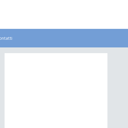
ontatti
Bambini
Colori
Elementi
Lavoro
Energia
Psicologia
Salute