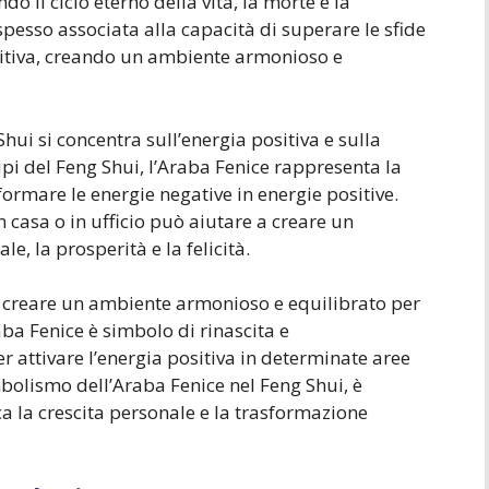
o il ciclo eterno della vita, la morte e la
 spesso associata alla capacità di superare le sfide
ositiva, creando un ambiente armonioso e
hui si concentra sull’energia positiva e sulla
ipi del Feng Shui, l’Araba Fenice rappresenta la
sformare le energie negative in energie positive.
 casa o in ufficio può aiutare a creare un
e, la prosperità e la felicità.
e creare un ambiente armonioso e equilibrato per
aba Fenice è simbolo di rinascita e
r attivare l’energia positiva in determinate aree
imbolismo dell’Araba Fenice nel Feng Shui, è
a la crescita personale e la trasformazione