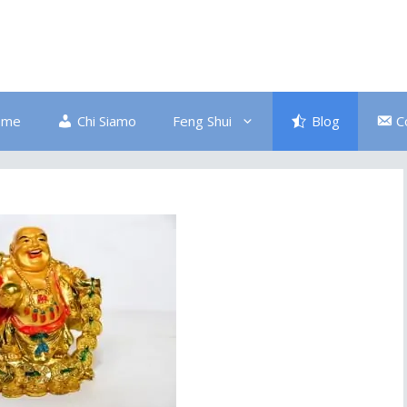
ome
Chi Siamo
Feng Shui
Blog
C
Bagno
Colore Blu
Divano
Ingresso
Salute
Disordine
Piante
Pulizia Energetica