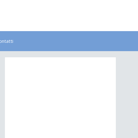
ontatti
Bambini
Colori
Elementi
Lavoro
Energia
Psicologia
Salute