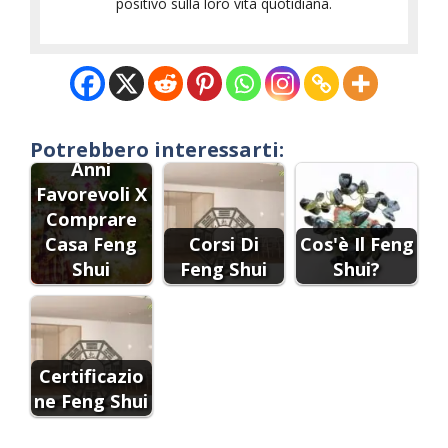
positivo sulla loro vita quotidiana.
Potrebbero interessarti:
Anni
Favorevoli X
Comprare
Casa Feng
Corsi Di
Cos'è Il Feng
Shui
Feng Shui
Shui?
Certificazio
ne Feng Shui